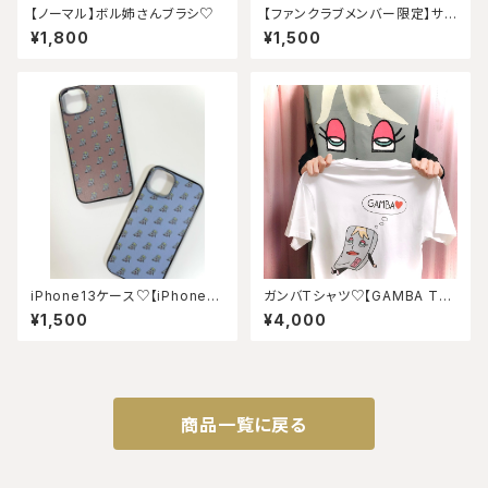
【ノーマル】ボル姉さんブラシ♡
【ファンクラブメンバー限定】サコ
ッシュ♡
¥1,800
¥1,500
iPhone13ケース♡【iPhone13
ガンバTシャツ♡【GAMBA T-s
case】
hirt】
¥1,500
¥4,000
商品一覧に戻る