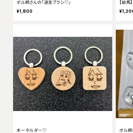
ボル姉さんの「迷言ブラシ♡」
【絵馬
¥1,800
¥1,20
木ーホルダー♡
ボル姉