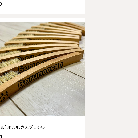
0
マル】ボル姉さんブラシ♡
0