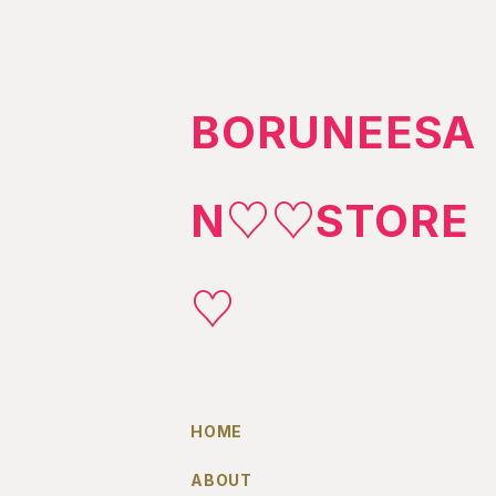
BORUNEESA
N♡♡STORE
♡
HOME
ABOUT